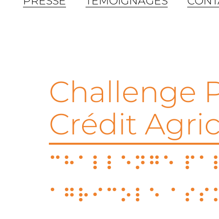
PRESSE
TÉMOIGNAGES
CONT
Challenge P
Crédit Agri
Challenge Par
Agricole Ass