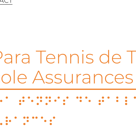
ACT
ara Tennis de T
cole Assurances
a Tennis de Tabl
urances