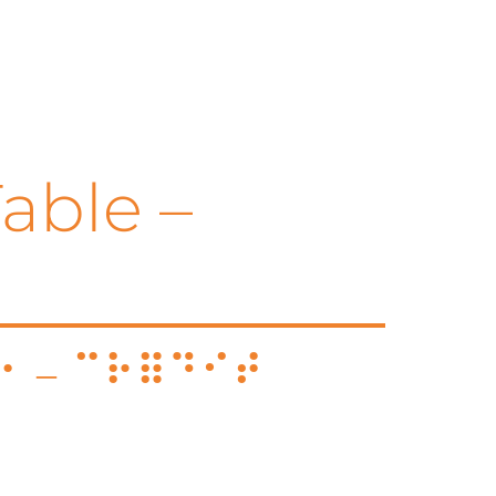
able –
e – Crédit